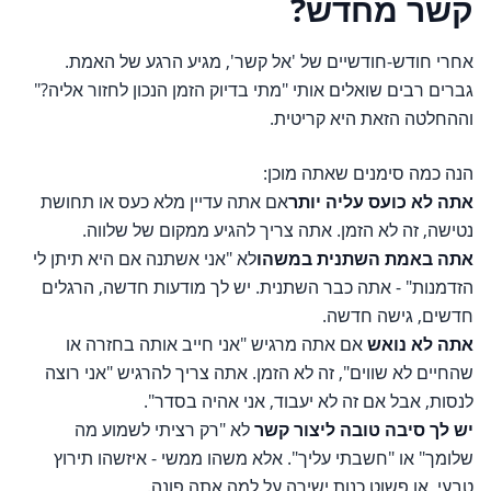
קשר מחדש?
אחרי חודש-חודשיים של 'אל קשר', מגיע הרגע של האמת.
גברים רבים שואלים אותי "מתי בדיוק הזמן הנכון לחזור אליה?"
וההחלטה הזאת היא קריטית.
הנה כמה סימנים שאתה מוכן:
אתה לא כועס עליה יותר
אם אתה עדיין מלא כעס או תחושת
נטישה, זה לא הזמן. אתה צריך להגיע ממקום של שלווה.
אתה באמת השתנית במשהו
לא "אני אשתנה אם היא תיתן לי
הזדמנות" - אתה כבר השתנית. יש לך מודעות חדשה, הרגלים
חדשים, גישה חדשה.
אתה לא נואש
אם אתה מרגיש "אני חייב אותה בחזרה או
שהחיים לא שווים", זה לא הזמן. אתה צריך להרגיש "אני רוצה
לנסות, אבל אם זה לא יעבוד, אני אהיה בסדר".
יש לך סיבה טובה ליצור קשר
לא "רק רציתי לשמוע מה
שלומך" או "חשבתי עליך". אלא משהו ממשי - איזשהו תירוץ
טבעי, או פשוט כנות ישירה על למה אתה פונה.