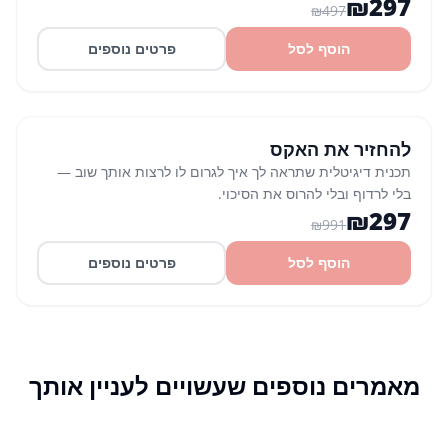
₪
297
₪
497
הוסף לסל
פרטים נוספים
קורס
לנשים
% הנחה
70
להחזיר את האקס
תכנית דיגיטלית שתראה לך איך לגרום לו לרצות אותך שוב —
בלי לרדוף ובלי להרוס את הסיכוי.
₪
297
₪
991
הוסף לסל
פרטים נוספים
מאמרים נוספים שעשויים לעניין אותך