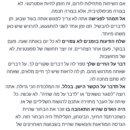
אם השיחות מתחילות לזרום, זה הזמן להיות אסטרטגי. לא
בצורה מניפולטיבית, אלא בצורה חכמה.
אל תמהר לפגישה
אתה לא צריך לפגוש אותה בעוד שבוע. תן
לדברים להבשיל. תנו זמן אחד לשני להתגעגע, להרגיש שיש כאן
משהו מיוחד.
שלח הודעות בזמנים לא צפויים
לא כל יום באותה שעה. פעם
בבוקר, פעם אחר הצהריים. זה יוצר תחושה של ספונטניות, לא
של מחושבות.
דבר על החיים שלך
ספר לה על דברים שקורים לך, על דברים
שאתה מתרגש מהם. תן לה לראות שיש לך חיים מלאים, שאתה
לא סתם מחכה לה.
אל תדבר על הקשר הישן. בכלל.
זה המלכודת הכי גדולה. אתה
רוצה "לסגור נושאים" או "לדבר על מה שהיה". לא עכשיו. כל
שיחה על העבר מחזירה אתכם לרגשות השליליים של אז.
היה האדם שהיא התאהבה בו
זוכר את הבחור שהיית
כשהכרתם? החיוך, הביטחון, הקלילות? היה הבחור הזה. לא
הגרסה המודאגת והנואשת שהיית בשבועות האחרונים של