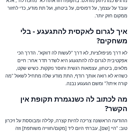
מרגיש כמו ניתוק מוחלט. בתקופה הזו אתה לא "מחכה לה", אלא
עובד על עצמך, על דפוסים, על ביטחון, ועל תת מודע, כדי לחזור
ממקום חזק יותר.
איך לגרום לאקסית להתגעגע - בלי
משחקים?
לא דרך מניפולציות, לא דרך "לעשות לה דווקא". הדרך הכי
אפקטיבית לגרום לה להתגעגע היא לשדר תדר אחר: חיים
מלאים, ביטחון, עצמאות רגשית וחוסר נזקקות. כשיש שקט,
כשהיא לא רואה אותך רודף, התת מודע שלה מתחיל לשאול "מה
קורה איתו?" ומשם הגעגוע נבנה.
מה לכתוב לה כשנגמרת תקופת אין
הקשר?
ההודעה הראשונה צריכה להיות קצרה, קלילה ומבוססת על זיכרון
טוב: "היי [שם], עברתי היום ליד [מקום/חווייה משותפת] וזה