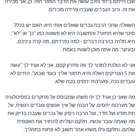
שבו הייתם ביחד והלב עושה את הדבר המוזר הזה. כן, אני מכירה
את זה. ורוב הגברים שעברו פרידה מכירים.
השאלה שהכי הרבה גברים שואלים אותי היא: האם יש בכלל
סיכוי שהיא תחזור? והתשובה היא לא פשוטה כמו "כן" או "לא".
היא תלויה בהרבה דברים - למה נפרדתם, מה קרה ביניכם,
ובעיקר: מה אתה מוכן לשנות באמת.
אני לא הולכת למכור לך פה פתרון קסם. אני לא אגיד לך "עשה
את 5 הטריקים האלה והיא תחזור אליך בעוד שבוע". החיים לא
עובדים ככה, ומערכות יחסים בטח שלא.
מה שאני כן אגיד לך זה משהו שמבוסס על מחקרים בפסיכולוגיה
של מערכות יחסים, על הבנה של איך אנשים עובדים רגשית, על
תת מודע ועל תדר, ועל הרבה ניסיון של גברים שעברו בדיוק את
מה שאתה עובר עכשיו. חלקם הצליחו להחזיר את האקסית
שלהם, וחלקם גילו משהו אחר חשוב לא פחות בתהליך.