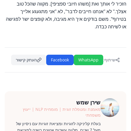
הזכיר לי אותך ואת [משהו חיובי ספציפי]. מקווה שהכל טוב
אצלך." לא "אנחנו חייבים לדבר", לא "אני מתגעגע אלייך
בטירוף". משם בודקים איך היא מגיבה, ולא קופצים ישר לפגישה
או לשיחה כבדה.
שיתוף:
WhatsApp
Facebook
העתק קישור
שירן שמש
מאמנת ומטפלת זוגית | מומחית NLP | ייעוץ
משפחתי
בעלת קליניקה לזוגיות ומציאת זוגיות עם ניסיון של
מעל 7 שנים. מלווה עשרות אנשים בשנה למציאת