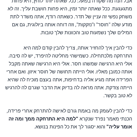
אבל הנה מה שקורה בפועל: ככל שאתה יותר לוחץ, היא פחות
מתגעגעת. ככל שאתה יותר זמין, היא פחות חושבת עליך. זה לא
משחק נפשי זה עניין של תדר. כשאתה רודף, אתה משדר לתת
מודע שלה "חוסר" ו"נזקקות", וזה דוחה אותה ביולוגית, גם אם
המילים שלך נשמעות טוב והכוונות שלך טובות.
כדי להבין איך להחזיר אותה, צריך להבין קודם למה היא
התרחקה מלכתחילה. כשמישהי מחליטה להיפרד, יש לה סיבה.
אולי היא הרגישה שמשהו חסר. אולי היא הרגישה שאתה מקבל
אותה כמובן מאליו. אולי הייתה תחושה של חוסר איזון. ואם אחרי
הפרידה אתה מגיע אליה בדחיפות, אתה בעצם מוכיח לה שהיא
הייתה צודקת. אתה מראה לה בדיוק את הדבר שגרם לה להרגיש
לא טוב בקשר.
כדי להבין לעומק מה באמת גורם לאישה להתרחק אחרי פרידה,
הכנתי מאמר נפרד שנקרא
"למה היא התרחקה ממך ומה זה
אומר עליה"
והוא יסגור לך את כל הפינות בנושא.